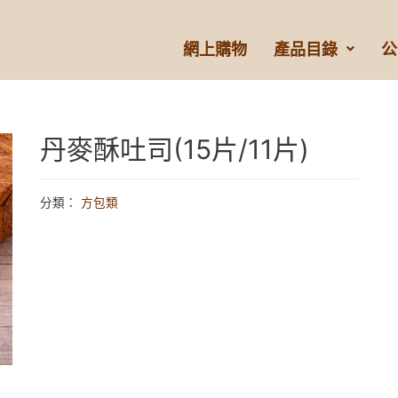
網上購物
產品目錄
公
丹麥酥吐司(15片/11片)
分類：
方包類